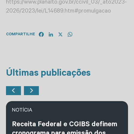
https://www.planalto.gov.br/ccivil_03/_ato2023-
2026/2023/lei/L14689.htm#promulgacao
Facebook
LinkedIn
X
WhatsApp
COMPARTILHE
Últimas publicações
NOTÍCIA
Receita Federal e CGIBS definem