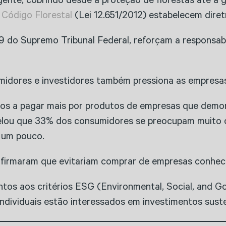
ngente, cobrindo desde a proteção de florestas até a 
o
Código Florestal
(Lei 12.651/2012) estabelecem diret
9 do Supremo Tribunal Federal, reforçam a responsabi
umidores e investidores também pressiona as empresa
s a pagar mais por produtos de empresas que demons
lou que 33% dos consumidores se preocupam muito c
 um pouco.
irmaram que evitariam comprar de empresas conhecid
entos aos critérios ESG (Environmental, Social, and 
individuais estão interessados em investimentos sust