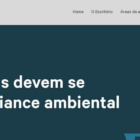
Home
O Escritório
Áreas de 
s devem se
iance ambiental