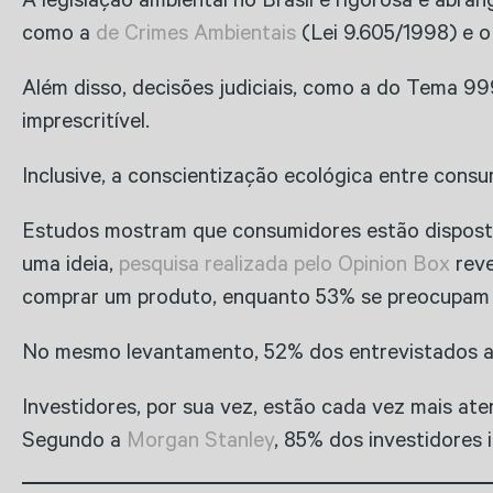
A legislação ambiental no Brasil é rigorosa e abra
como a
de Crimes Ambientais
(Lei 9.605/1998) e 
Além disso, decisões judiciais, como a do Tema 99
imprescritível.
Inclusive, a conscientização ecológica entre cons
Estudos mostram que consumidores estão disposto
uma ideia,
pesquisa realizada pelo Opinion Box
reve
comprar um produto, enquanto 53% se preocupam
No mesmo levantamento, 52% dos entrevistados af
Investidores, por sua vez, estão cada vez mais at
Segundo a
Morgan Stanley
, 85% dos investidores 