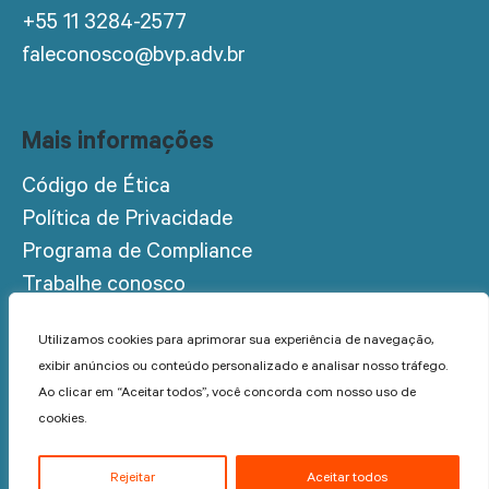
+55 11 3284-2577
faleconosco@bvp.adv.br
Mais informações
Código de Ética
Política de Privacidade
Programa de Compliance
Trabalhe conosco
Acesso restrito
Utilizamos cookies para aprimorar sua experiência de navegação,
exibir anúncios ou conteúdo personalizado e analisar nosso tráfego.
Ao clicar em “Aceitar todos”, você concorda com nosso uso de
cookies.
© 2023 BVP Advogados - Todos os direitos reservados.
Rejeitar
Aceitar todos