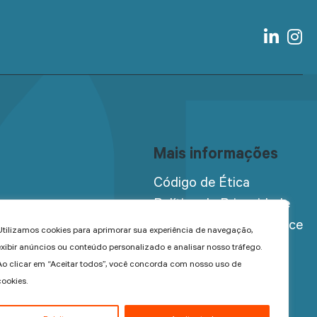
Mais informações
Código de Ética
Política de Privacidade
Programa de Compliance
Utilizamos cookies para aprimorar sua experiência de navegação,
Trabalhe conosco
exibir anúncios ou conteúdo personalizado e analisar nosso tráfego.
Ao clicar em “Aceitar todos”, você concorda com nosso uso de
Acesso restrito
cookies.