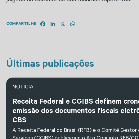
julgado na sistemática dos recursos repetitivos.
Facebook
LinkedIn
X
WhatsApp
COMPARTILHE
Últimas publicações
NOTÍCIA
Receita Federal e CGIBS definem cro
emissão dos documentos fiscais eletrô
CBS
A Receita Federal do Brasil (RFB) e o Comitê Gestor
Serviços (CGIBS) publicaram o Ato Conjunto RFB/CGI