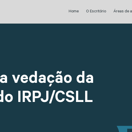
Home
O Escritório
Áreas de 
 a vedação da
do IRPJ/CSLL