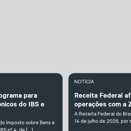
NOTÍCIA
nograma para
Receita Federal a
nicos do IBS e
operações com a 
A Receita Federal do Bras
14 de julho de 2026, por
 do Imposto sobre Bens e
BS nº 4, de […]