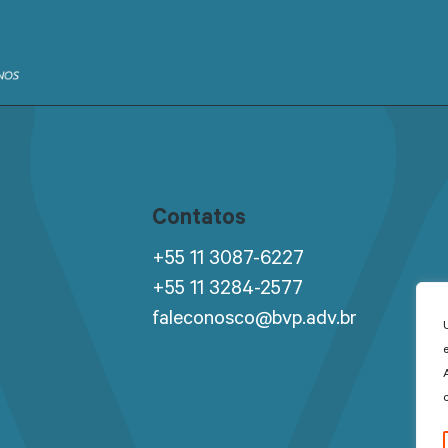
Contatos
+55 11 3087-6227
+55 11 3284-2577
faleconosco@bvp.adv.br