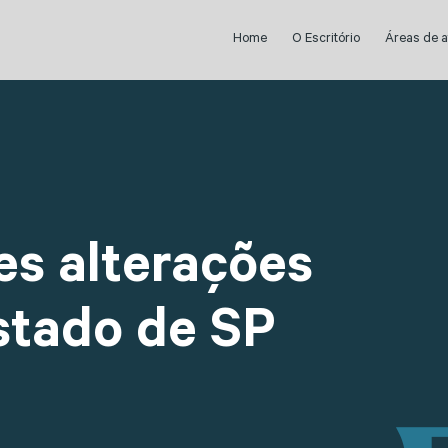
Home
O Escritório
Áreas de 
es alterações
stado de SP