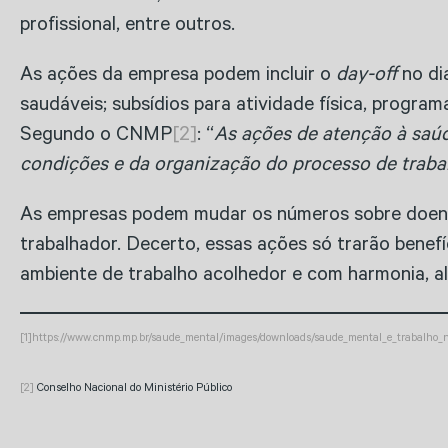
profissional, entre outros.
As ações da empresa podem incluir o
day-off
no dia
saudáveis; subsídios para atividade física, progr
Segundo o CNMP
[2]
: “
As ações de atenção à saúd
condições e da organização do processo de traba
As empresas podem mudar os números sobre doenças
trabalhador. Decerto, essas ações só trarão benef
ambiente de trabalho acolhedor e com harmonia, al
[1]
https://www.cnmp.mp.br/saude_mental/images/downloads/saude_mental_e_trabalho_no
[2]
Conselho Nacional do Ministério Público