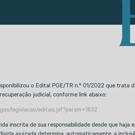
sponibilizou o Edital PGE/TR n.º 01/2022 que trata d
cuperação judicial, conforme link abaixo:
ages/legislacao/editais.jsf?param=1832
vida inscrita de sua responsabilidade desde que haja
dívida ajuizada determina, automaticamente, a inclu