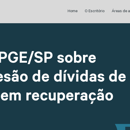
Home
O Escritório
Áreas de 
a PGE/SP sobre
esão de dívidas de
 em recuperação