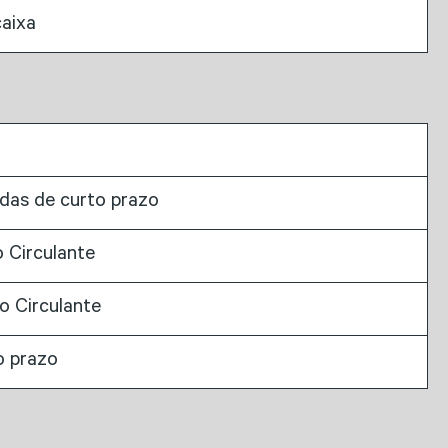
caixa
das de curto prazo
o Circulante
o Circulante
o prazo