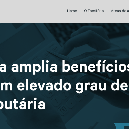
Home
O Escritório
Áreas de 
a amplia benefício
m elevado grau de
butária