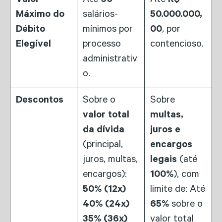
Valor
Até
60
Até
R$
Máximo do
salários-
50.000.000,
Débito
mínimos por
00
, por
Elegível
processo
contencioso.
administrativ
o.
Descontos
Sobre o
Sobre
valor total
multas,
da dívida
juros e
(principal,
encargos
juros, multas,
legais
(até
encargos):
100%
), com
50% (12x)
limite de: Até
40% (24x)
65%
sobre o
35% (36x)
valor total