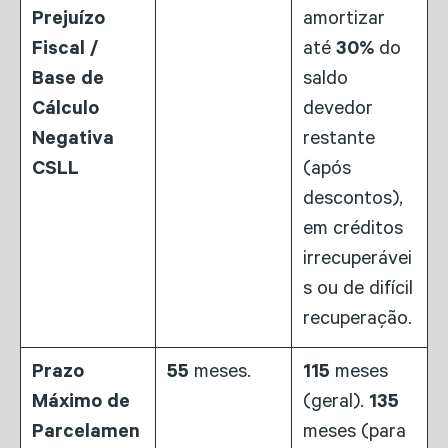
Prejuízo
amortizar
Fiscal /
até
30%
do
Base de
saldo
Cálculo
devedor
Negativa
restante
CSLL
(após
descontos),
em créditos
irrecuperávei
s ou de difícil
recuperação.
Prazo
55
meses.
115
meses
Máximo de
(geral).
135
Parcelamen
meses (para