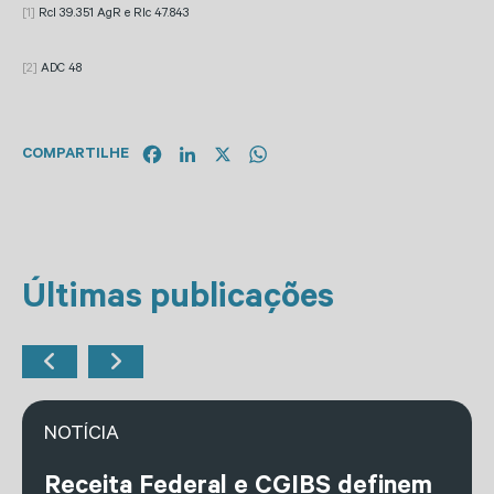
[1]
Rcl 39.351 AgR e Rlc 47.843
[2]
ADC 48
Facebook
LinkedIn
X
WhatsApp
COMPARTILHE
Últimas publicações
NOTÍCIA
Receita Federal e CGIBS definem