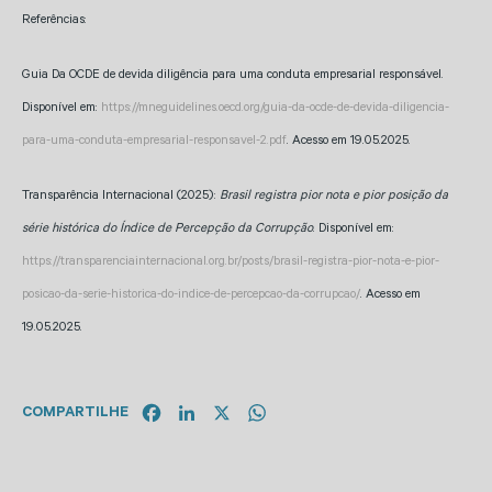
Referências:
Guia Da OCDE de devida diligência para uma conduta empresarial responsável.
Disponível em:
https://mneguidelines.oecd.org/guia-da-ocde-de-devida-diligencia-
para-uma-conduta-empresarial-responsavel-2.pdf
. Acesso em 19.05.2025.
Transparência Internacional (2025):
Brasil registra pior nota e pior posição da
série histórica do Índice de Percepção da Corrupção
. Disponível em:
https://transparenciainternacional.org.br/posts/brasil-registra-pior-nota-e-pior-
posicao-da-serie-historica-do-indice-de-percepcao-da-corrupcao/
. Acesso em
19.05.2025.
Facebook
LinkedIn
X
WhatsApp
COMPARTILHE