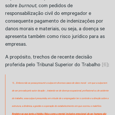
sobre
burnout
, com pedidos de
responsabilização civil do empregador e
consequente pagamento de indenizações por
danos morais e materiais, ou seja, a doença se
apresenta também como risco jurídico para as
empresas.
A propósito, trechos de recente decisão
proferida pelo Tribunal Superior do Trabalho
[6]
:
“2… Embora não se possa presumir a culpa em diversos casos de dano moral – em que a culpa tem
de ser provada pelo autor da ação -, tratando-se de doença ocupacional, profissional ou de acidente
do trabalho, essa culpa é presumida, em virtude de o empregador ter o controle e a direção sobre a
estrutura, a dinâmica, a gestão e a operação do estabelecimento em que ocorreu o malefício.
Registre-se que tanto a higidez física como a mental, inclusive emocional, do ser humano são