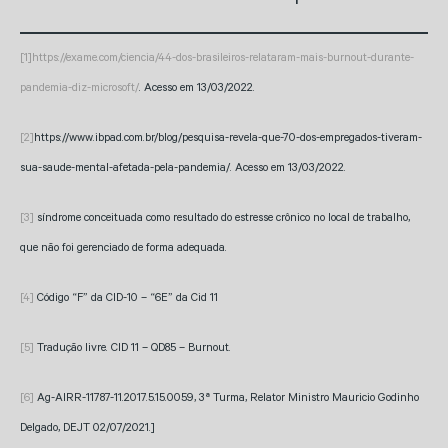
[1]
https://exame.com/ciencia/44-dos-brasileiros-relataram-mais-burnout-durante-
pandemia-diz-microsoft/
. Acesso em 13/03/2022.
[2]
https://www.ibpad.com.br/blog/pesquisa-revela-que-70-dos-empregados-tiveram-
sua-saude-mental-afetada-pela-pandemia/. Acesso em 13/03/2022.
[3]
síndrome conceituada como resultado do estresse crônico no local de trabalho,
que não foi gerenciado de forma adequada.
[4]
Código “F” da CID-10 – “6E” da Cid 11
[5]
Tradução livre. CID 11 – QD85 – Burnout.
[6]
Ag-AIRR-11787-11.2017.5.15.0059, 3ª Turma, Relator Ministro Mauricio Godinho
Delgado, DEJT 02/07/2021.]