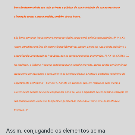
bens fundamentais de sua vida, privada e pública, de sua intimidade, de sua autoestima e
afirmação social e, nesta medida, também de sua honra
.
São bens, portanto, inquestionavelmente tutelados, regra geral, pela Constituição (art. 5º, V e X).
Assim, agredidos em face de circunstâncias laborativas, passam a merecer tutela ainda mais forte e
específica da Constituição da República, que se agrega à genérica anterior (art. 7º, XXVIII, CF/88). (…)
Na hipótese , o Tribunal Regional consignou que o trabalho exercido, apesar de não ser fator único,
atuou como concausa para o agravamento da patologia da qual a Autora é portadora (síndrome do
esgotamento profissional – burnout (…) Anote-se, também, que, em relação ao dano moral, a
existência de doença de cunho ocupacional, por si só, viola a dignidade do ser humano (limitação de
sua condição física, ainda que temporária), geradora de indiscutível dor íntima, desconforto e
tristeza.(…)”
Assim, conjugando os elementos acima