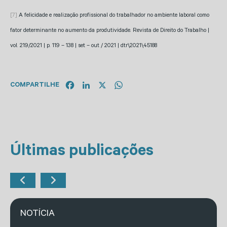
[7]
A felicidade e realização profissional do trabalhador no ambiente laboral como
fator determinante no aumento da produtividade. Revista de Direito do Trabalho |
vol. 219/2021 | p. 119 – 138 | set – out / 2021 | dtr\2021\45188
Facebook
LinkedIn
X
WhatsApp
COMPARTILHE
Últimas publicações
NOTÍCIA