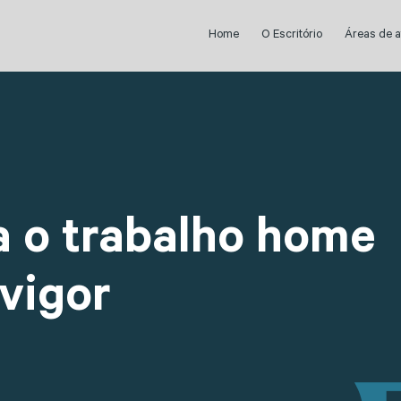
Home
O Escritório
Áreas de 
a o trabalho home
vigor