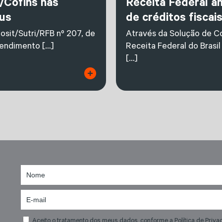
/Cofins nas
Receita Federal a
us
de créditos fiscai
osit/Sutri/RFB nº 207, de
Através da Solução de Co
tendimento […]
Receita Federal do Brasil
[…]
Aceito o tratamento dos meus dados, conforme a Política de Priva