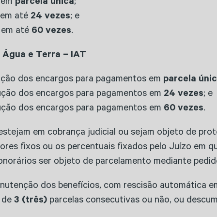
s em
parcela única
;
 em até
24 vezes
; e
 em até
60 vezes
.
o Água e Terra – IAT
ção dos encargos para pagamentos em
parcela úni
ução dos encargos para pagamentos em
24 vezes
; e
ução dos encargos para pagamentos em
60 vezes
.
estejam em cobrança judicial ou sejam objeto de prot
res fixos ou os percentuais fixados pelo Juízo em q
honorários ser objeto de parcelamento mediante pedid
nutenção dos benefícios, com rescisão automática em 
o de
3 (três)
parcelas consecutivas ou não, ou descum