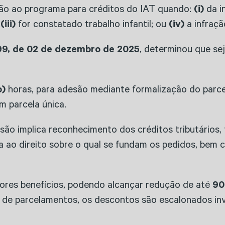
são ao programa para créditos do IAT quando:
(i)
da i
;
(iii)
for constatado trabalho infantil; ou
(iv)
a infraçã
099, de 02 de dezembro de 2025
, determinou que sej
o)
horas, para adesão mediante formalização do parc
 parcela única.
ão implica reconhecimento dos créditos tributários, 
a ao direito sobre o qual se fundam os pedidos, bem
iores benefícios, podendo alcançar redução de até
9
so de parcelamentos, os descontos são escalonados i