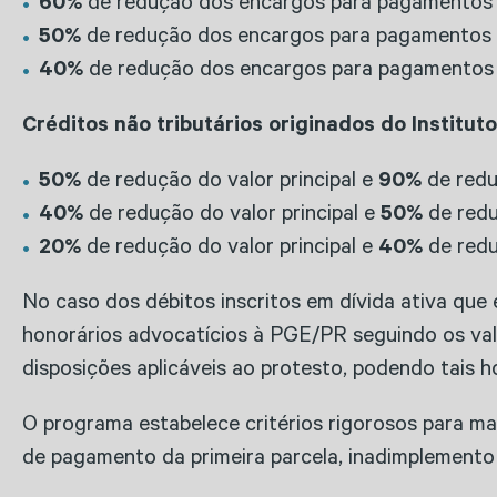
60%
de redução dos encargos para pagamento
50%
de redução dos encargos para pagamentos
40%
de redução dos encargos para pagamentos
Créditos não tributários originados do Institut
50%
de redução do valor principal e
90%
de redu
40%
de redução do valor principal e
50%
de red
20%
de redução do valor principal e
40%
de red
No caso dos débitos inscritos em dívida ativa que 
honorários advocatícios à PGE/PR seguindo os valo
disposições aplicáveis ao protesto, podendo tais 
O programa estabelece critérios rigorosos para ma
de pagamento da primeira parcela, inadimplement