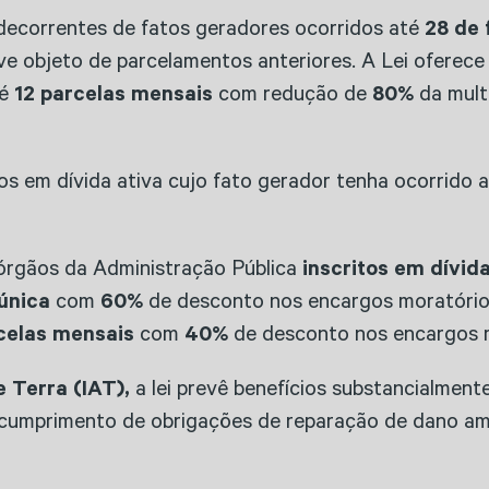
ecorrentes de fatos geradores ocorridos até
28 de 
sive objeto de parcelamentos anteriores. A Lei ofere
té
12 parcelas mensais
com redução de
80%
da mult
itos em dívida ativa cujo fato gerador tenha ocorrido 
órgãos da Administração Pública
inscritos em dívid
única
com
60%
de desconto nos encargos moratório
celas mensais
com
40%
de desconto nos encargos 
e Terra (IAT),
a lei prevê benefícios substancialmente
 cumprimento de obrigações de reparação de dano am