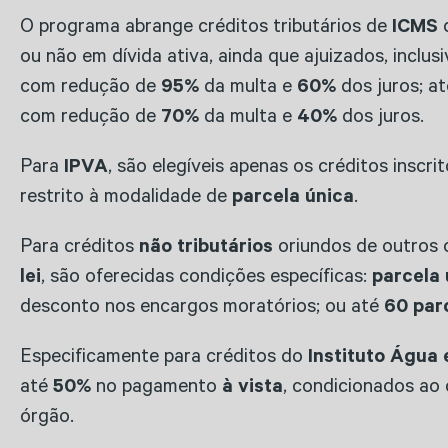
O programa abrange créditos tributários de
ICMS
d
ou não em dívida ativa, ainda que ajuizados, inclu
com redução de
95%
da multa e
60%
dos juros; a
com redução de
70%
da multa e
40%
dos juros.
Para
IPVA
, são elegíveis apenas os créditos inscr
restrito à modalidade de
parcela única
.
Para créditos
não tributários
oriundos de outros 
lei
, são oferecidas condições específicas:
parcela 
desconto nos encargos moratórios; ou até
60 par
Especificamente para créditos do
Instituto Água 
até
50%
no pagamento
à vista
, condicionados ao
órgão.