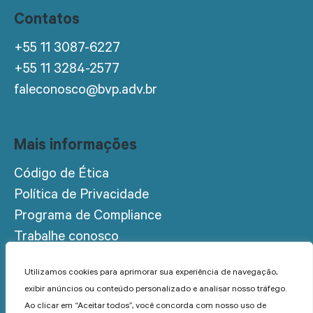
Contatos
+55 11 3087-6227
+55 11 3284-2577
faleconosco@bvp.adv.br
Mais informações
Código de Ética
Política de Privacidade
Programa de Compliance
Trabalhe conosco
Acesso restrito
Utilizamos cookies para aprimorar sua experiência de navegação,
exibir anúncios ou conteúdo personalizado e analisar nosso tráfego.
Ao clicar em “Aceitar todos”, você concorda com nosso uso de