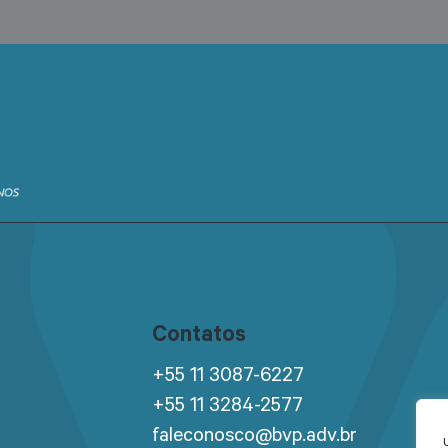
Contatos
+55 11 3087-6227
+55 11 3284-2577
faleconosco@bvp.adv.br