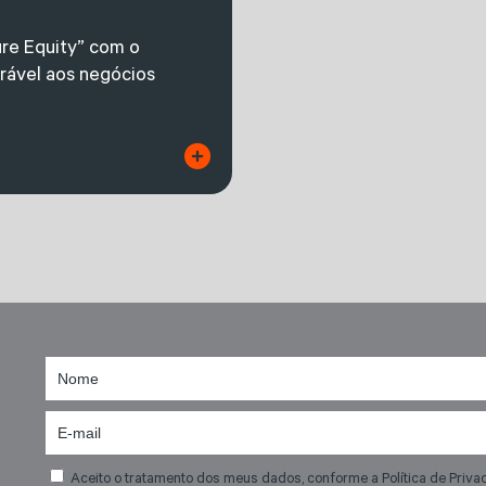
ure Equity” com o
orável aos negócios
Aceito o tratamento dos meus dados, conforme a Política de Priva