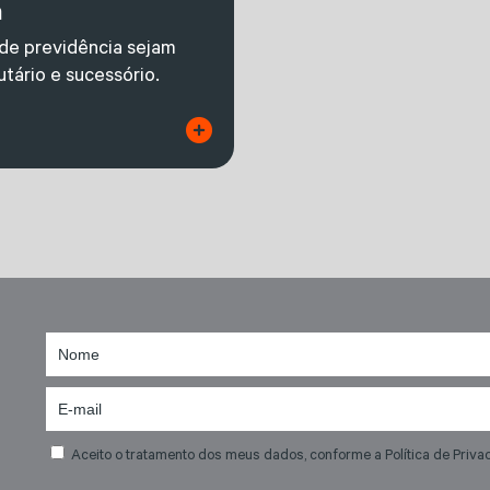
a
 de previdência sejam
tário e sucessório.
Aceito o tratamento dos meus dados, conforme a Política de Priva