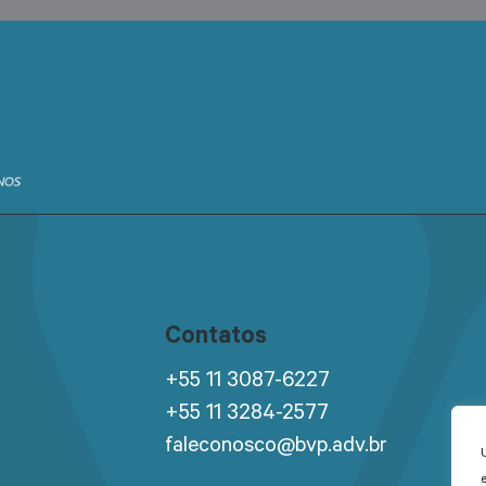
Contatos
+55 11 3087-6227
+55 11 3284-2577
faleconosco@bvp.adv.br