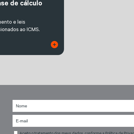
ase de cálculo
ento e leis
cionados ao ICMS.
Aceito o tratamento dos meus dados, conforme a Política de Priva